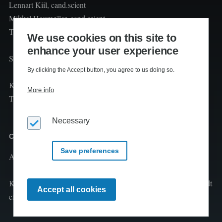
Lennart Kiil, cand.scient
Mikkel Houmøller, cand.scient
Thomas Hesselberg, Ph.d
We use cookies on this site to
enhance your user experience
Sekretariat:
By clicking the Accept button, you agree to us doing so.
Kiils
More info
Telefon: 40261872
Necessary
Copyright
Save preferences
Al tekst er copyright
2026 Kiils v/Lennart Kiil
Kopiering og print fra Klimaleksikon til undervisningsbrug tilladt
Withdraw
Accept all cookies
consent
efter aftale med CopyDan Tekst & Node