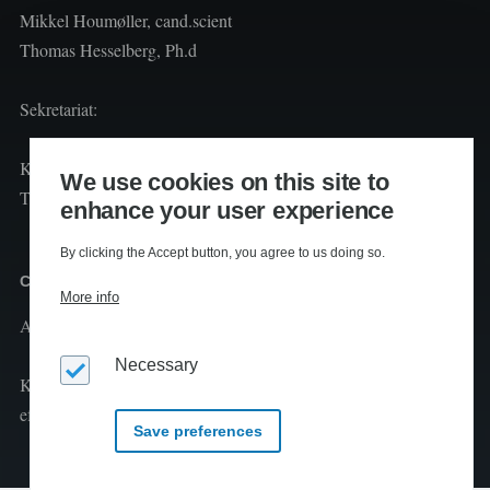
Mikkel Houmøller, cand.scient
Thomas Hesselberg, Ph.d
Sekretariat:
Kiils
We use cookies on this site to
Telefon: 40261872
enhance your user experience
By clicking the Accept button, you agree to us doing so.
Copyright
More info
Al tekst er copyright
2026 Kiils v/Lennart Kiil
Necessary
Kopiering og print fra Klimaleksikon til undervisningsbrug tilladt
efter aftale med CopyDan Tekst & Node
Save preferences