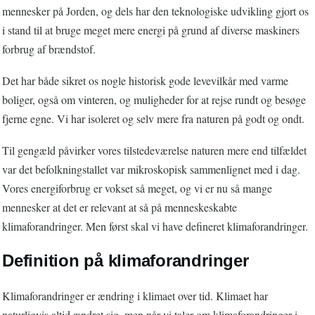
mennesker på Jorden, og dels har den teknologiske udvikling gjort os
i stand til at bruge meget mere energi på grund af diverse maskiners
forbrug af brændstof.
Det har både sikret os nogle historisk gode levevilkår med varme
boliger, også om vinteren, og muligheder for at rejse rundt og besøge
fjerne egne. Vi har isoleret og selv mere fra naturen på godt og ondt.
Til gengæld påvirker vores tilstedeværelse naturen mere end tilfældet
var det befolkningstallet var mikroskopisk sammenlignet med i dag.
Vores energiforbrug er vokset så meget, og vi er nu så mange
mennesker at det er relevant at så på menneskeskabte
klimaforandringer. Men først skal vi have defineret klimaforandringer.
Definition på klimaforandringer
Klimaforandringer er ændring i klimaet over tid. Klimaet har
naturligvis altid ændret sig, men når vi taler om klimaforandringer i